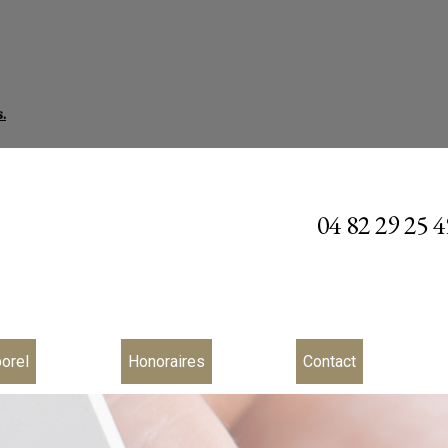
.
04 82 29 25 4
porel
Honoraires
Contact