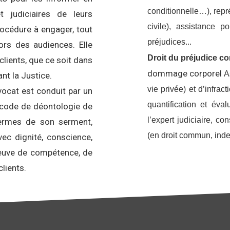
conditionnelle…), représ
t judiciaires de leurs
civile), assistance 
rocédure à engager, tout
préjudices...
ors des audiences. Elle
Droit du préjudice co
clients, que ce soit dans
dommage corporel
A
nt la Justice.
vie privée) et d’infract
vocat est conduit par un
quantification et éva
e code de déontologie de
l’expert judiciaire, c
 termes de son serment,
(en droit commun, inde
ec dignité, conscience,
preuve de compétence, de
 clients.