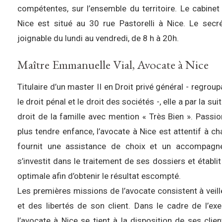
compétentes, sur l’ensemble du territoire. Le cabine
Nice est situé au 30 rue Pastorelli à Nice. Le secré
joignable du lundi au vendredi, de 8 h à 20h.
Maître Emmanuelle Vial, Avocate à Nice
Titulaire d’un master II en Droit privé général - regroup
le droit pénal et le droit des sociétés -, elle a par la s
droit de la famille avec mention « Très Bien ». Passi
plus tendre enfance, l’avocate à Nice est attentif à ch
fournit une assistance de choix et un accompagne
s’investit dans le traitement de ses dossiers et établi
optimale afin d’obtenir le résultat escompté.
Les premières missions de l’avocate consistent à veill
et des libertés de son client. Dans le cadre de l’ex
l’avocate à Nice se tient à la disposition de ses clie