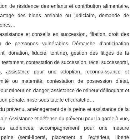
ion de résidence des enfants et contribution alimentaire,
partage des biens amiable ou judiciaire, demande de
toires…
ssistance et conseils en succession, filiation, droit des
on de personnes vulnérables Démarche d’anticipation
t, donation, fiducie, tontine), gestion des litiges de la
e testament, contestation de succession, recel successoral,
…), assistance pour une adoption, reconnaissance et
rnité ou maternité, contestation de possession d’état,
pour mineur en danger, assistance de mineur délinquant et
tion pénale, mise sous tutelle et curatelle…
du prévenu, aménagement de la peine et assistance de la
énale Assistance et défense du prévenu pour la garde à vue,
tres audiences, accompagnement pour une mesure
ine (semi-liberté, placement à l’extérieur, liberté