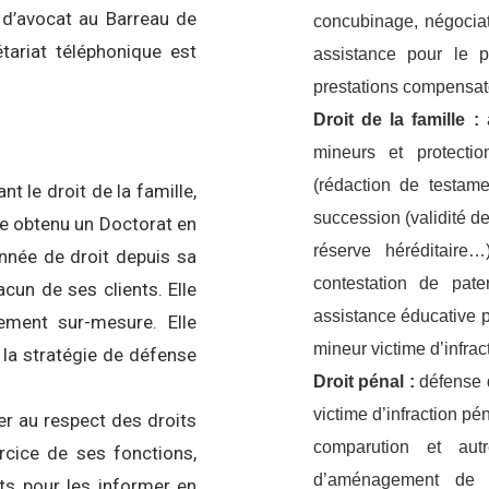
t d’avocat au Barreau de
concubinage, négociat
tariat téléphonique est
assistance pour le 
prestations compensa
Droit de la famille :
a
mineurs et protecti
(rédaction de testamen
ant le
droit de la famille
,
succession (validité d
uite obtenu un Doctorat en
réserve héréditaire
onnée de droit depuis sa
contestation de pate
acun de ses clients. Elle
assistance éducative 
ment sur-mesure. Elle
mineur victime d’infrac
t la stratégie de défense
Droit pénal :
défense 
victime d’infraction p
er au respect des droits
comparution et au
ercice de ses fonctions,
d’aménagement de pe
nts pour les informer en