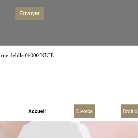
, rue delille 06000 NICE
Accueil
Divorce
Droit d
der