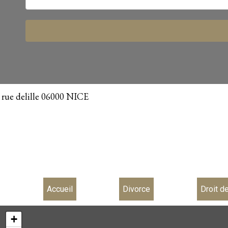
, rue delille 06000 NICE
Accueil
Divorce
Droit de
+