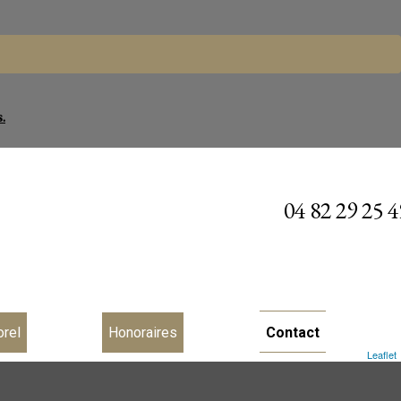
.
04 82 29 25 4
orel
Honoraires
Contact
Leaflet