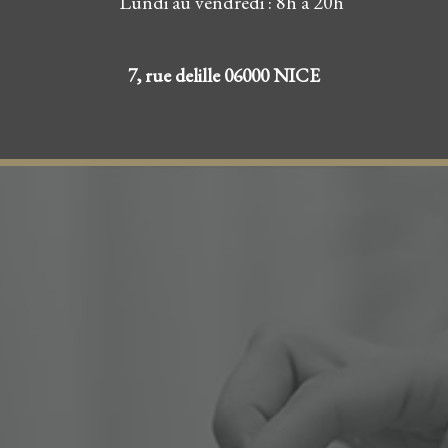
Lundi au vendredi : 8h à 20h
7, rue delille 06000 NICE